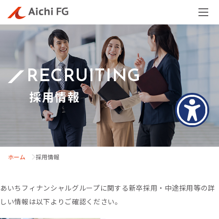
メ
ニ
ュ
ー
RECRUITING
を
開
採用情報
く
ホーム
採用情報
あいちフィナンシャルグループに関する新卒採用・中途採用等の詳
しい情報は以下よりご確認ください。