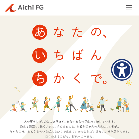
メ
ニ
ュ
ー
を
開
く